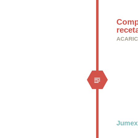
Compr
recet
ACARIC
Jumexi