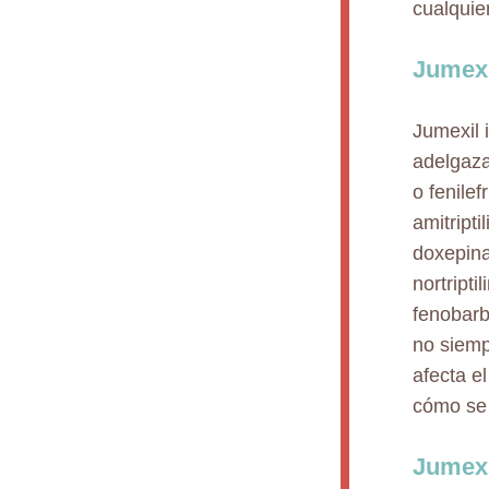
cualquie
Jumexi
Jumexil 
adelgaza
o fenile
amitript
doxepina
nortripti
fenobarb
no siemp
afecta e
cómo se 
Jumexi