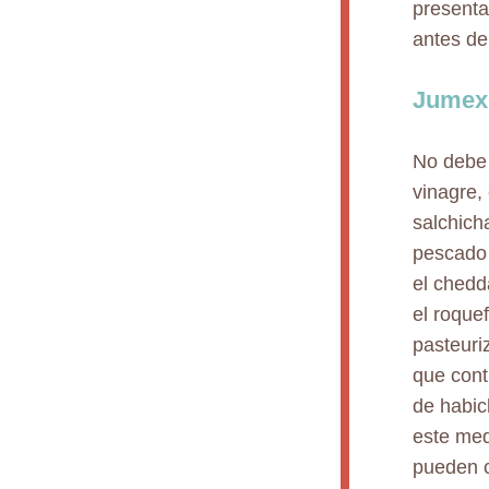
presenta
antes de
Jumexi
No debe 
vinagre,
salchich
pescado o
el chedd
el roquef
pasteuri
que cont
de habic
este med
pueden c