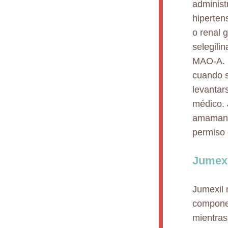
administ
hiperten
o renal 
selegili
MAO-A. S
cuando s
levantar
médico. 
amamanta
permiso 
Jumexi
Jumexil 
componen
mientras