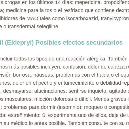
es drogas en los últimos 14 días: meperidina, propoxifen
; medicina para la tos o el resfriado que contiene dext
hibidores de MAO tales como isocarboxazid, tranylcyprom
e o transdermal selegiline.
l (Eldepryl) Posibles efectos secundarios
ncluir todos los tipos de una reacción alérgica. También 
ios más posibles incluyen: confusión, dolor de cabeza r
visión borrosa, náuseas, problemas con el habla o el equi
ones, dolor en el pecho y entumecimiento o debilidad rep
 desmayarse; alucinaciones; sentirse inquieto, agitado o 
 musculares; micción dolorosa o difícil. Menos graves 
d; problemas para dormir (insomnio); moqueo o congestió
da; estreñimiento; Si experimenta uno de ellos, deje de 
n su médico lo antes posible. También consulte con su 