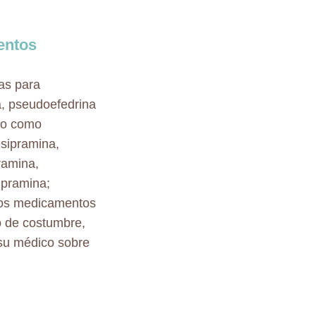
entos
las para
a, pseudoefedrina
ivo como
esipramina,
ramina,
mipramina;
 dos medicamentos
o de costumbre,
 su médico sobre