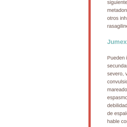
siguient
metadona
otros in
rasagilin
Jumexi
Pueden i
secundar
severo, 
convulsi
mareado,
espasmos
debilida
de espal
hable co