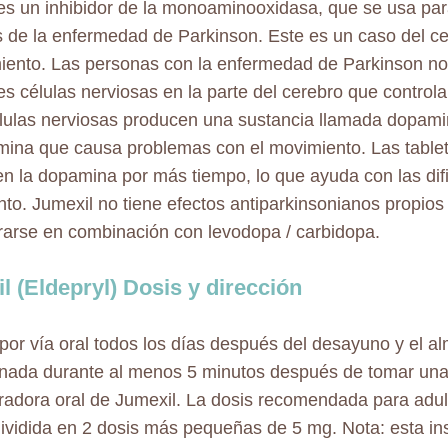
es un inhibidor de la monoaminooxidasa, que se usa para
 de la enfermedad de Parkinson. Este es un caso del ce
iento. Las personas con la enfermedad de Parkinson no
tes células nerviosas en la parte del cerebro que control
lulas nerviosas producen una sustancia llamada dopamin
ina que causa problemas con el movimiento. Las table
n la dopamina por más tiempo, lo que ayuda con las dif
to. Jumexil no tiene efectos antiparkinsonianos propio
rarse en combinación con levodopa / carbidopa.
l (Eldepryl) Dosis y dirección
por vía oral todos los días después del desayuno y el 
nada durante al menos 5 minutos después de tomar una
radora oral de Jumexil. La dosis recomendada para adu
dividida en 2 dosis más pequeñas de 5 mg. Nota: esta in