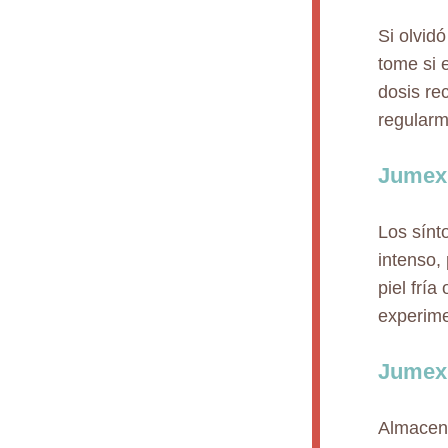
Si olvid
tome si 
dosis re
regularm
Jumexi
Los sínt
intenso,
piel frí
experime
Jumexi
Almacena