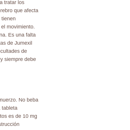
 tratar los
rebro que afecta
 tienen
a el movimiento.
a. Es una falta
tas de Jumexil
icultades de
s y siempre debe
almuerzo. No beba
 tableta
ltos es de 10 mg
strucción