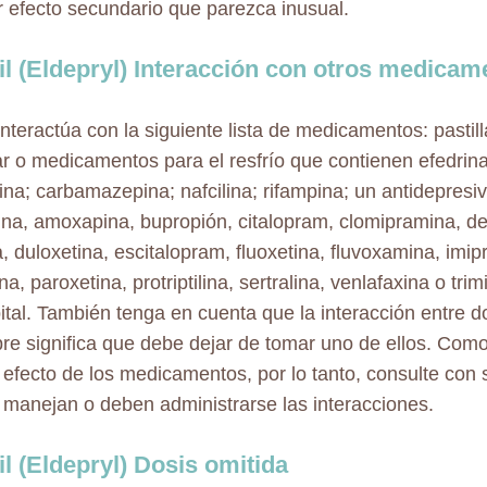
r efecto secundario que parezca inusual.
l (Eldepryl) Interacción con otros medicam
interactúa con la siguiente lista de medicamentos: pastil
r o medicamentos para el resfrío que contienen efedrin
frina; carbamazepina; nafcilina; rifampina; un antidepres
ilina, amoxapina, bupropión, citalopram, clomipramina, d
, duloxetina, escitalopram, fluoxetina, fluvoxamina, imip
lina, paroxetina, protriptilina, sertralina, venlafaxina o tri
ital. También tenga en cuenta que la interacción entre
re significa que debe dejar de tomar uno de ellos. Com
l efecto de los medicamentos, por lo tanto, consulte con
manejan o deben administrarse las interacciones.
l (Eldepryl) Dosis omitida