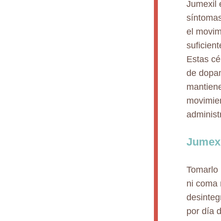
Jumexil 
síntomas
el movim
suficien
Estas cé
de dopam
mantiene
movimien
administ
Jumexi
Tomarlo 
ni coma 
desinteg
por día 