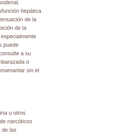
uodenal,
isfunción hepática
atenuación de la
bición de la
 especialmente
es puede
consulte a su
embarazada o
amamantar sin el
ina u otros
de narcóticos
 de las