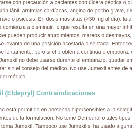
rarse con precaución a pacientes con úlcera péptica o d
sión lábil, arritmias cardíacas, angina de pecho grave, d
grave o psicosis. En dosis más altas (>30 mg al día), la 
na comienza a disminuir, lo que resulta en una mayor inhi
e pueden producir aturdimientos, mareos o desmayos,
e levanta de una posición acostada o sentada. Entonc
se lentamente, pero si el problema continúa o empeora, 
Jumexil no debe usarse durante el embarazo, quedar 
r sin el consejo del médico. No use Jumexil antes de 
del médico.
l (Eldepryl) Contraindicaciones
no está permitido en personas hipersensibles a la selegil
tes de la formulación. No tome Demedrol o tales tipos 
 toma Jumexil. Tampoco use Jumexil si ha usado alguna