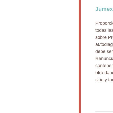
Jumexi
Proporci
todas la
sobre Pr
autodiag
debe ser
Renuncia
contener
otro dañ
sitio y 