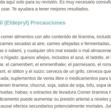
da aquí solo para su revisión. Es muy necesario consul
 usar. Te ayudara a tener mejores resultados.
l (Eldepryl) Precauciones
comer alimentos con alto contenido de tiramina, incluid
 carnes secadas al aire, carnes añejadas o fermentadas, 
as o salami, y cualquier otro mal estado o mal almacena
 hígado; quesos añejos, incluidos el azul, el ladrillo, el 
ar, el camembert, el emmenthaler, el parmesano, el roma
ort, el stilton y el suizo; cerveza de un grifo, cerveza qu
zada; suplementos de venta libre o medicamentos para la 
ienen tiramina; chucrut, soja, salsa de soja, tofu, sopa 
huelas, habas; o extractos de levadura Comer tiramina 
icamento puede aumentar su presión arterial a niveles 
ausar efectos secundarios potencialmente mortales. Ju