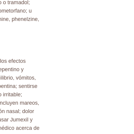
o o tramadol;
rometorfano; u
ine, phenelzine,
los efectos
epentino y
librio, vómitos,
entina; sentirse
irritable;
incluyen mareos,
n nasal; dolor
usar Jumexil y
médico acerca de