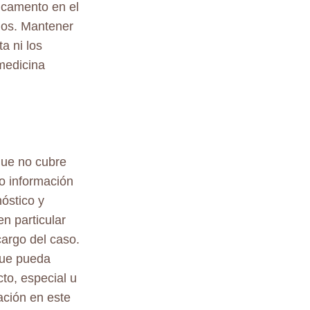
icamento en el
dos. Mantener
a ni los
medicina
que no cubre
o información
nóstico y
n particular
argo del caso.
 que pueda
to, especial u
ación en este