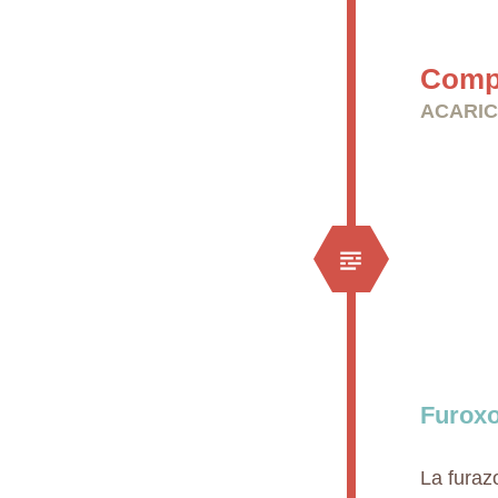
Compr
ACARIC
Furox
La furaz