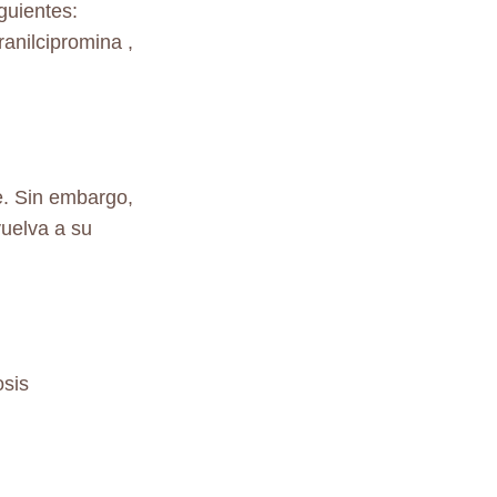
guientes:
ranilcipromina ,
e. Sin embargo,
vuelva a su
osis