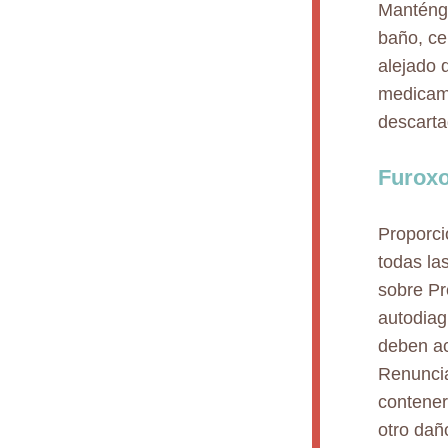
Manténga
baño, ce
alejado 
medicame
descarta
Furoxo
Proporci
todas la
sobre Pr
autodiag
deben ac
Renuncia
contener
otro dañ