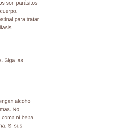
os son parásitos
 cuerpo.
stinal para tratar
diasis.
. Siga las
engan alcohol
emas. No
o coma ni beba
na. Si sus