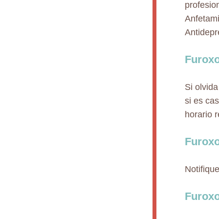
profesio
Anfetami
Antidepre
Furoxo
Si olvid
si es ca
horario 
Furox
Notifiqu
Furox