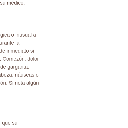
 su médico.
gica o inusual a
urante la
de inmediato si
e; Comezón; dolor
r de garganta.
abeza; náuseas o
rón. Si nota algún
e que su