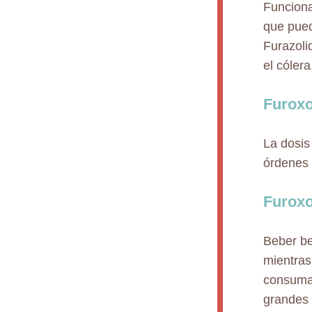
Funciona
que pued
Furazolid
el cólera
Furoxo
La dosis
órdenes 
Furoxo
Beber be
mientras
consuma 
grandes 