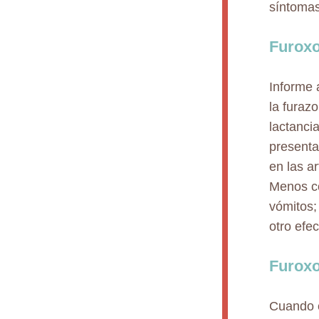
síntomas
Furoxo
Informe 
la furaz
lactanci
presenta
en las ar
Menos co
vómitos;
otro efe
Furoxo
Cuando e