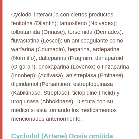
Cyclodol interactúa con ciertos productos
fenitoína (Dilantin); tamoxifeno (Nolvadex);
tolbutamida (Orinase); torsemida (Demadex);
fluvastatina (Lescol); un anticoagulante como
warfarina (Coumadin), heparina, ardeparina
(Normiflo), dalteparina (Fragmin), danaparoid
(Orgaran), enoxaparina (Lovenox) o tinzaparina
(Innohep); (Activasa), anistreplasa (Eminase),
dipiridamol (Persantine), estreptoquinasa
(Kabikinase, Streptase), ticlopidine (Ticlid) y
uroquinasa (Abbokinase). Discuta con su
médico si está tomando los medicamentos
mencionados anteriormente.
Cyclodol (Artane) Dosis omitida