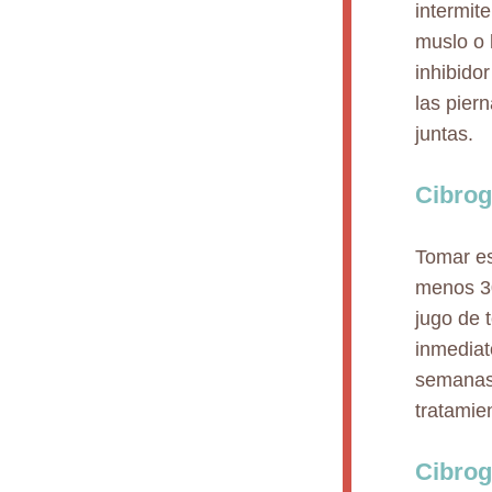
intermit
muslo o 
inhibidor
las pier
juntas.
Cibrog
Tomar es
menos 3
jugo de 
inmediat
semanas 
tratamie
Cibrog