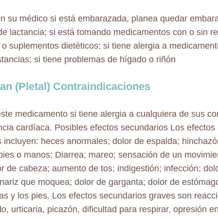
n su médico si está embarazada, planea quedar embar
de lactancia; si está tomando medicamentos con o sin r
 o suplementos dietéticos; si tiene alergia a medicament
stancias; si tiene problemas de hígado o riñón
an (Pletal) Contraindicaciones
ste medicamento si tiene alergia a cualquiera de sus 
encia cardíaca. Posibles efectos secundarios Los efecto
incluyen: heces anormales; dolor de espalda; hinchazó
, pies o manos; Diarrea; mareo; sensación de un movimien
or de cabeza; aumento de tos; indigestión; infección; do
nariz que moquea; dolor de garganta; dolor de estómag
nas y los pies. Los efectos secundarios graves son reacc
do, urticaria, picazón, dificultad para respirar, opresión e