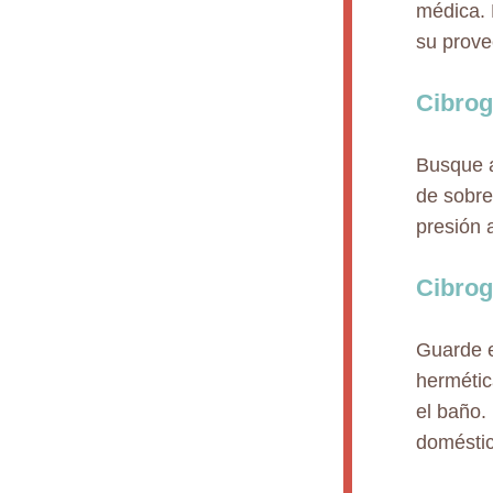
médica. 
su prove
Cibrog
Busque a
de sobre
presión a
Cibrog
Guarde e
hermétic
el baño.
doméstic