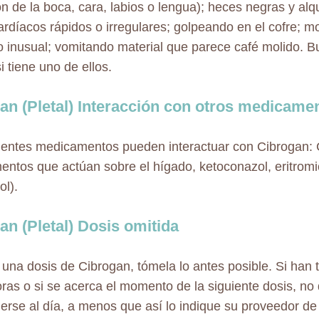
n de la boca, cara, labios o lengua); heces negras y alq
cardíacos rápidos o irregulares; golpeando en el cofre; m
 inusual; vomitando material que parece café molido. 
i tiene uno de ellos.
an (Pletal) Interacción con otros medicame
ientes medicamentos pueden interactuar con Cibrogan: 
ntos que actúan sobre el hígado, ketoconazol, eritromic
l).
an (Pletal) Dosis omitida
a una dosis de Cibrogan, tómela lo antes posible. Si han 
oras o si se acerca el momento de la siguiente dosis, no 
erse al día, a menos que así lo indique su proveedor de