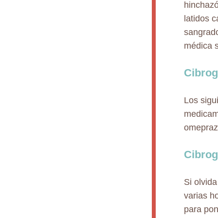
hinchazó
latidos 
sangrado
médica s
Cibrog
Los sigu
medicame
omeprazo
Cibrog
Si olvid
varias h
para pon