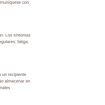
comuníquese con
an. Los síntomas
gulares; fatiga;
 un recipiente
 No almacenar en
imales