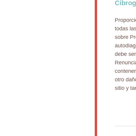
Cibrog
Proporci
todas la
sobre Pr
autodiag
debe ser
Renuncia
contener
otro dañ
sitio y 