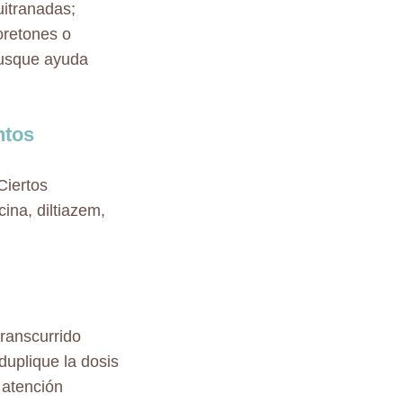
uitranadas;
oretones o
Busque ayuda
ntos
Ciertos
ina, diltiazem,
transcurrido
duplique la dosis
 atención