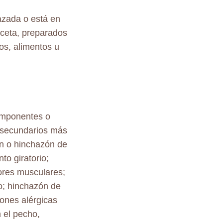
azada o está en
eceta, preparados
os, alimentos u
componentes o
s secundarios más
n o hinchazón de
to giratorio;
lores musculares;
o; hinchazón de
iones alérgicas
n el pecho,