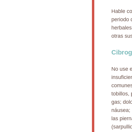
Hable co
periodo 
herbales
otras su
Cibrog
No use e
insufici
comunes 
tobillos
gas; dol
náusea; 
las pier
(sarpulli