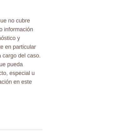
que no cubre
o información
nóstico y
e en particular
 cargo del caso.
 que pueda
to, especial u
ación en este