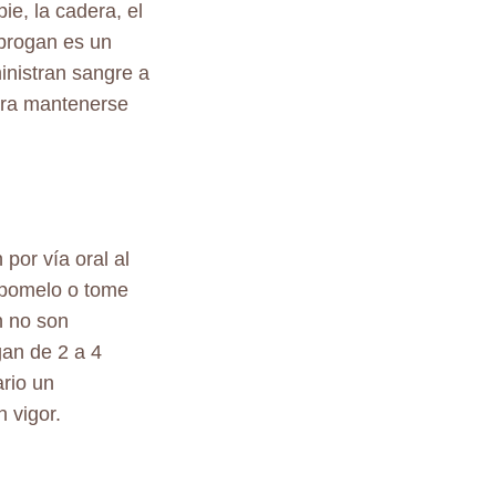
ie, la cadera, el
ibrogan es un
ministran sangre a
ara mantenerse
por vía oral al
 pomelo o tome
n no son
gan de 2 a 4
rio un
 vigor.