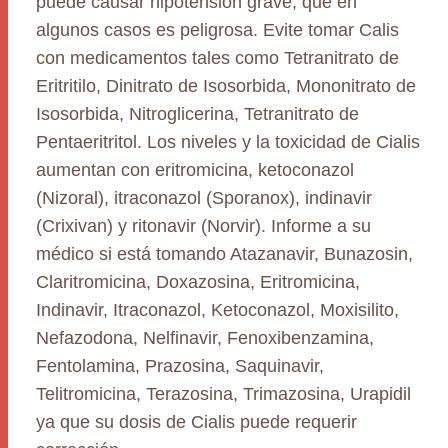
puede causar hipotensión grave, que en
algunos casos es peligrosa. Evite tomar Calis
con medicamentos tales como Tetranitrato de
Eritritilo, Dinitrato de Isosorbida, Mononitrato de
Isosorbida, Nitroglicerina, Tetranitrato de
Pentaeritritol. Los niveles y la toxicidad de Cialis
aumentan con eritromicina, ketoconazol
(Nizoral), itraconazol (Sporanox), indinavir
(Crixivan) y ritonavir (Norvir). Informe a su
médico si está tomando Atazanavir, Bunazosin,
Claritromicina, Doxazosina, Eritromicina,
Indinavir, Itraconazol, Ketoconazol, Moxisilito,
Nefazodona, Nelfinavir, Fenoxibenzamina,
Fentolamina, Prazosina, Saquinavir,
Telitromicina, Terazosina, Trimazosina, Urapidil
ya que su dosis de Cialis puede requerir