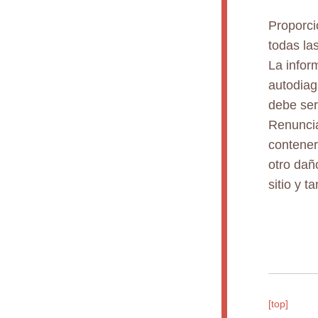
Proporci
todas la
La infor
autodiag
debe ser
Renuncia
contener
otro dañ
sitio y 
[top]