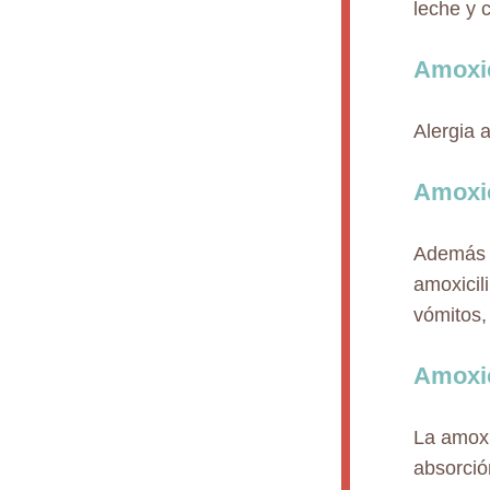
leche y 
Amoxic
Alergia a
Amoxic
Además de
amoxicil
vómitos,
Amoxic
La amoxi
absorció