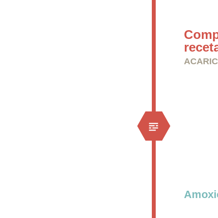
Compr
recet
ACARIC
Amoxic