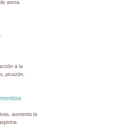
 de asma.
.
acción a la
s, picazón,
amentos
tivas, aumenta la
aspirina