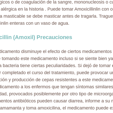
icos o de coagulación de la sangre, mononucleosis o cu
alérgica en la historia . Puede tomar Amoxicillinlin con o
ta masticable se debe masticar antes de tragarla. Trague
linlin enteras con un vaso de agua.
illin (Amoxil) Precauciones
icamento disminuye el efecto de ciertos medicamentos 
 tomando este medicamento incluso si se siente bien ya 
 la bacteria tiene ciertas peculiaridades. Si dejó de toma
r completado el curso del tratamiento, puede provocar 
ión y producción de cepas resistentes a este medicame
icamento a los enfermos que tengan síntomas similares
ad, provocados posiblemente por otro tipo de microorg
ntos antibióticos pueden causar diarrea, informe a su m
i amamanta y toma amoxicilina, el medicamento puede ex