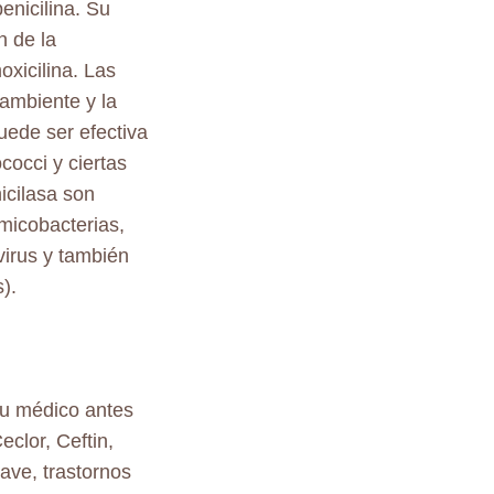
enicilina. Su
n de la
oxicilina. Las
 ambiente y la
uede ser efectiva
cocci y ciertas
icilasa son
 micobacterias,
irus y también
).
su médico antes
clor, Ceftin,
rave, trastornos