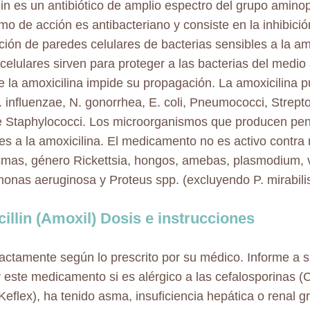
lin es un antibiótico de amplio espectro del grupo aminop
o de acción es antibacteriano y consiste en la inhibició
ción de paredes celulares de bacterias sensibles a la am
celulares sirven para proteger a las bacterias del medio
e la amoxicilina impide su propagación. La amoxicilina p
. influenzae, N. gonorrhea, E. coli, Pneumococci, Strepto
 Staphylococci. Los microorganismos que producen pen
tes a la amoxicilina. El medicamento no es activo contra
mas, género Rickettsia, hongos, amebas, plasmodium, v
nas aeruginosa y Proteus spp. (excluyendo P. mirabilis
illin (Amoxil) Dosis e instrucciones
ctamente según lo prescrito por su médico. Informe a 
 este medicamento si es alérgico a las cefalosporinas (Ce
Keflex), ha tenido asma, insuficiencia hepática o renal g