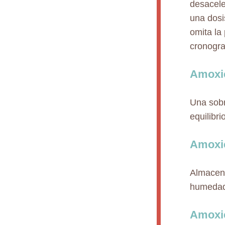
desacele
una dosi
omita la
cronogr
Amoxic
Una sobr
equilibr
Amoxic
Almacena
humedad
Amoxic