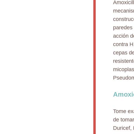
Amoxicil
mecanism
construc
paredes 
acción d
contra H
cepas de
resisten
micoplas
Pseudomo
Amoxic
Tome exa
de tomar
Duricef, 