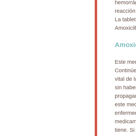
hemorrág
reacción 
La table
Amoxicil
Amoxic
Este med
Continúe
vital de
sin habe
propagac
este med
enfermed
medicame
tiene. S