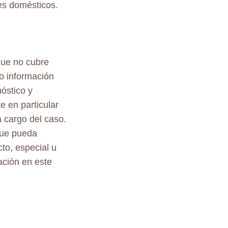
es domésticos.
que no cubre
o información
nóstico y
e en particular
 cargo del caso.
 que pueda
to, especial u
ación en este