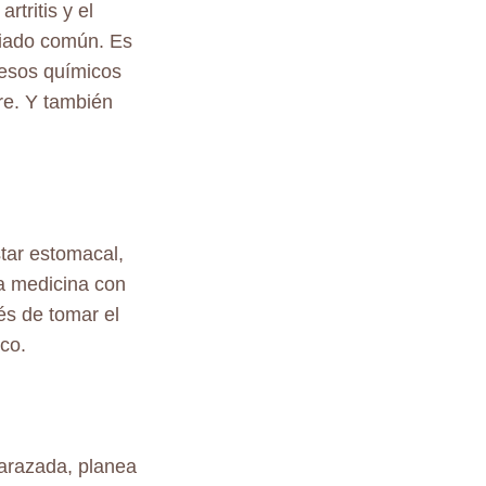
rtritis y el
friado común. Es
cesos químicos
bre. Y también
star estomacal,
la medicina con
és de tomar el
co.
arazada, planea