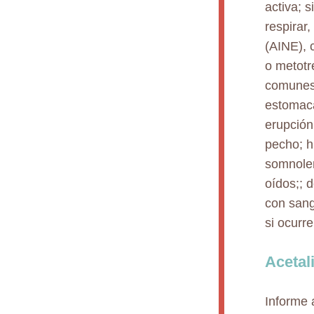
activa; s
respirar,
(AINE), 
o metotr
comunes 
estomaca
erupción
pecho; h
somnolen
oídos;; 
con sang
si ocurr
Acetal
Informe 