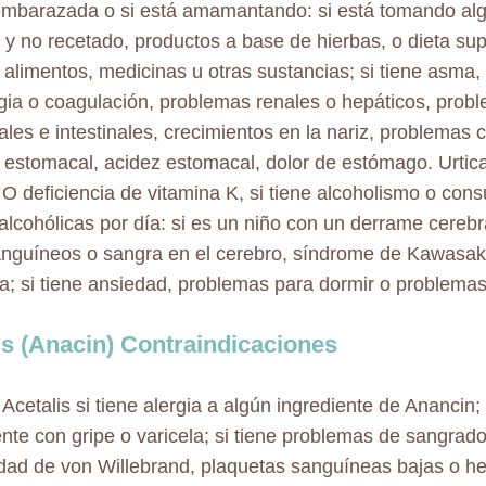
embarazada o si está amamantando: si está tomando a
 y no recetado, productos a base de hierbas, o dieta sup
a alimentos, medicinas u otras sustancias; si tiene asma
ia o coagulación, problemas renales o hepáticos, prob
les e intestinales, crecimientos en la nariz, problemas 
 estomacal, acidez estomacal, dolor de estómago. Urticar
. O deficiencia de vitamina K, si tiene alcoholismo o co
alcohólicas por día: si es un niño con un derrame cerebral
nguíneos o sangra en el cerebro, síndrome de Kawasak
a; si tiene ansiedad, problemas para dormir o problemas
is (Anacin) Contraindicaciones
Acetalis si tiene alergia a algún ingrediente de Anancin; 
nte con gripe o varicela; si tiene problemas de sangrad
ad de von Willebrand, plaquetas sanguíneas bajas o h