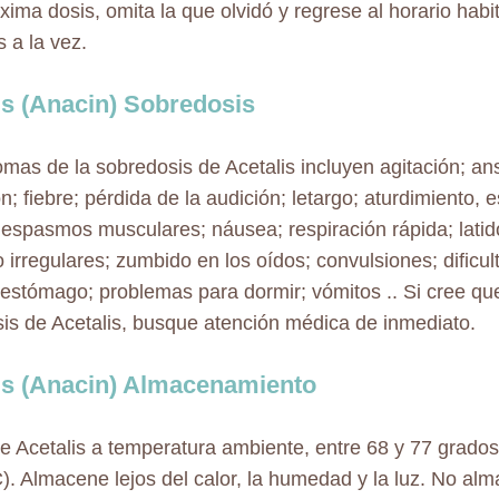
óxima dosis, omita la que olvidó y regrese al horario hab
s a la vez.
is (Anacin) Sobredosis
omas de la sobredosis de Acetalis incluyen agitación; an
n; fiebre; pérdida de la audición; letargo; aturdimiento, 
 espasmos musculares; náusea; respiración rápida; lati
 irregulares; zumbido en los oídos; convulsiones; dificul
 estómago; problemas para dormir; vómitos .. Si cree q
is de Acetalis, busque atención médica de inmediato.
is (Anacin) Almacenamiento
 Acetalis a temperatura ambiente, entre 68 y 77 grados
). Almacene lejos del calor, la humedad y la luz. No alm