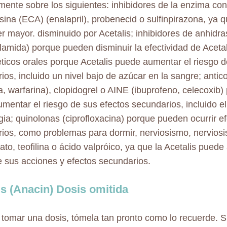
mente sobre los siguientes: inhibidores de la enzima con
sina (ECA) (enalapril), probenecid o sulfinpirazona, ya q
r mayor. disminuido por Acetalis; inhibidores de anhidr
lamida) porque pueden disminuir la efectividad de Acetali
éticos orales porque Acetalis puede aumentar el riesgo d
ios, incluido un nivel bajo de azúcar en la sangre; anti
a, warfarina), clopidogrel o AINE (ibuprofeno, celecoxib)
mentar el riesgo de sus efectos secundarios, incluido el
ia; quinolonas (ciprofloxacina) porque pueden ocurrir e
ios, como problemas para dormir, nerviosismo, nervios
ato, teofilina o ácido valpróico, ya que la Acetalis puede
e sus acciones y efectos secundarios.
is (Anacin) Dosis omitida
ó tomar una dosis, tómela tan pronto como lo recuerde. Si