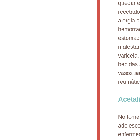
quedar 
recetado
alergia 
hemorrag
estomaca
malestar
varicela
bebidas 
vasos sa
reumátic
Acetal
No tome 
adolesce
enfermed