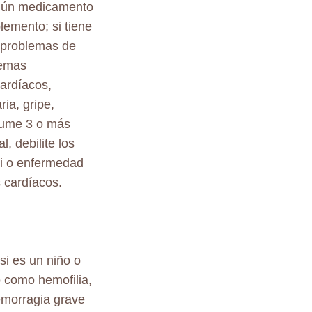
lgún medicamento
lemento; si tiene
, problemas de
lemas
cardíacos,
ia, gripe,
nsume 3 o más
, debilite los
i o enfermedad
 cardíacos.
si es un niño o
o como hemofilia,
emorragia grave