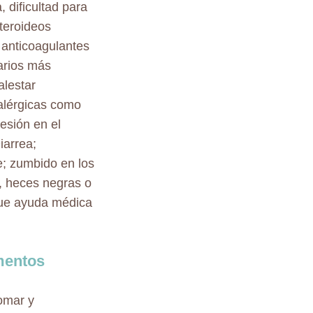
, dificultad para
steroideos
 anticoagulantes
arios más
alestar
alérgicas como
resión en el
iarrea;
e; zumbido en los
l, heces negras o
que ayuda médica
mentos
omar y