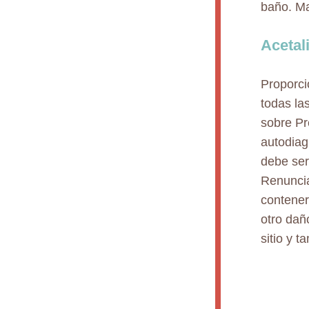
baño. Ma
Acetal
Proporci
todas la
sobre Pr
autodiag
debe ser
Renuncia
contener
otro dañ
sitio y 