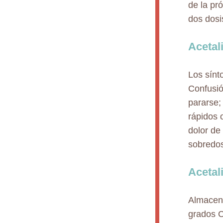
de la pr
dos dosi
Acetal
Los sínt
Confusió
pararse;
rápidos o
dolor de
sobredos
Acetal
Almacene
grados C