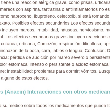
i tiene una reacción alérgica grave, como prisas, urticaria
 mareos con aspirina, tartrazina o antiinflamatorios no e
como naproxeno, ibuprofeno, celecoxib, si está tomando
exato. Posibles efectos secundarios Los efectos secund
incluyen mareos, irritabilidad, náuseas, nerviosismo, m
l. Los efectos secundarios graves incluyen reacciones 
 cutánea; urticaria; Comezón; respiración dificultosa; op
inchazón de la boca, cara, labios o lengua; Confusión; D
cia; pérdida de audición por mareo severo o persistent
dolor estomacal intenso o persistente o acidez estomaca
re; inestabilidad; problemas para dormir; vómitos. Bus
e alguno de estos efectos.
is (Anacin) Interacciones con otros medica
a su médico sobre todos los medicamentos que puede t