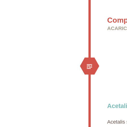
Compr
ACARIC
Acetal
Acetalis 