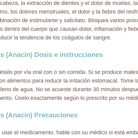
cabeza, la extracción de dientes y el dolor de muelas, la a
mo, los dolores menstruales, el dolor y la fiebre del res
inación de estimulante y salicilato. Bloquea varios pro
es dentro del cuerpo que causan dolor, inflamación y fie
ducir la tendencia de los coágulos de sangre.
is (Anacin) Dosis e instrucciones
talis por vía oral con o sin comida. Si se produce male
on alimentos para reducir la irritación estomacal. Tome 
lleno de agua. No se acueste durante 30 minutos despu
nto. Úselo exactamente según lo prescrito por su médi
is (Anacin) Precauciones
 usar el medicamento, hable con su médico si está emb