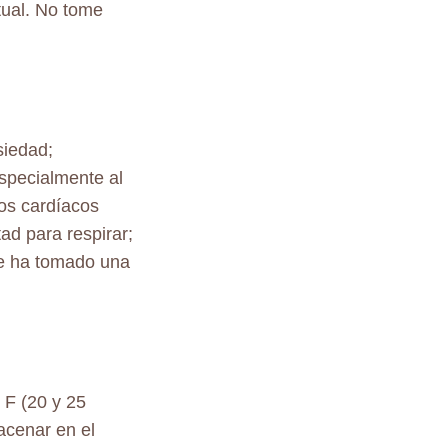
itual. No tome
siedad;
especialmente al
dos cardíacos
tad para respirar;
ue ha tomado una
 F (20 y 25
acenar en el