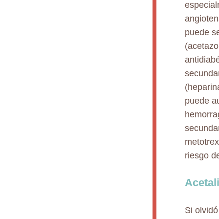
especial
angioten
puede se
(acetazo
antidiab
secundar
(heparin
puede au
hemorrag
secundar
metotrex
riesgo d
Acetal
Si olvid