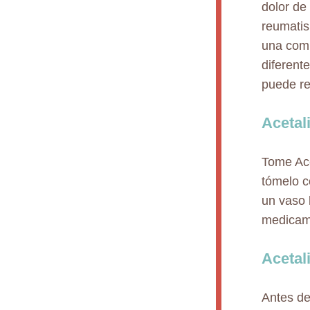
dolor de 
reumatis
una comb
diferent
puede re
Acetal
Tome Ace
tómelo c
un vaso 
medicame
Acetal
Antes de