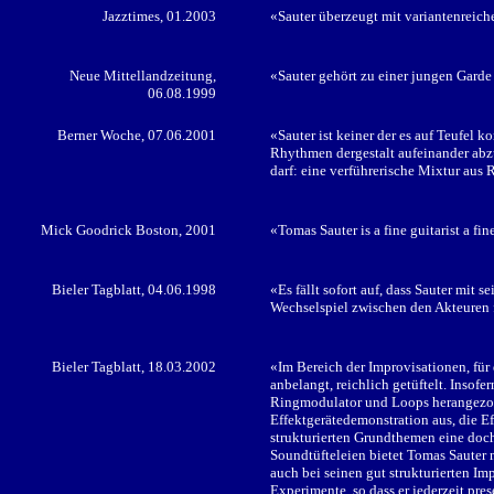
Jazztimes, 01.2003
«Sauter überzeugt mit variantenreic
Neue Mittellandzeitung,
«Sauter gehört zu einer jungen Garde
06.08.1999
Berner Woche, 07.06.2001
«Sauter ist keiner der es auf Teufel k
Rhythmen dergestalt aufeinander abz
darf: eine verführerische Mixtur aus 
Mick Goodrick Boston, 2001
«Tomas Sauter is a fine guitarist a fi
Bieler Tagblatt, 04.06.1998
«Es fällt sofort auf, dass Sauter mit
Wechselspiel zwischen den Akteuren 
Bieler Tagblatt, 18.03.2002
«Im Bereich der Improvisationen, für
anbelangt, reichlich getüftelt. Inso
Ringmodulator und Loops herangezogen
Effektgerätedemonstration aus, die Ef
strukturierten Grundthemen eine doc
Soundtüfteleien bietet Tomas Sauter n
auch bei seinen gut strukturierten Im
Experimente, so dass er jederzeit pre