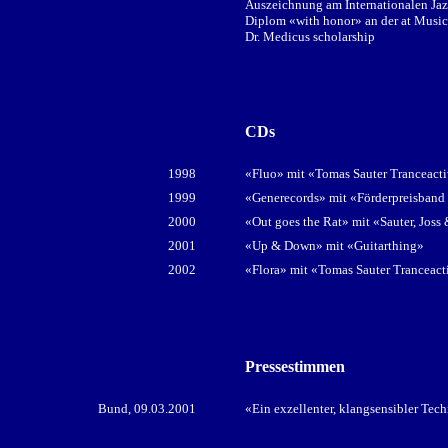
Auszeichnung am Internationalen Jaz
Diplom «with honor» an der at Musi
Dr. Medicus scholarship
CDs
1998
«Fluo» mit «Tomas Sauter Tranceact
1999
«Generecords» mit «Förderpreisband
2000
«Out goes the Rat» mit «Sauter, Joss 
2001
«Up & Down» mit «Guitarthing»
2002
«Flora» mit «Tomas Sauter Tranceact
Pressestimmen
Bund, 09.03.2001
«Ein exzellenter, klangsensibler Tec