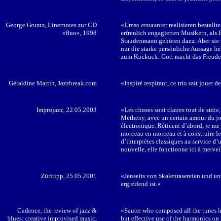
George Gruntz, Linernotes zur CD
«Umso erstaunter realisieren bestallt
«fluo», 1998
erfreulich engagierten Musikern, als
Staudenmann gehören dazu. Aber sie s
nur die starke persönliche Aussage he
zum Kuckuck: Gott macht das Freude! 
Géraldine Martin, Jazzbreak.com
«Inspiré respirant, ce trio sait jouer d
Improjazz, 22.05.2003
«Les choses sont claires tout de suite, c
Metheny, avec un certain amour du jol
électronique. Réticent d’abord, je me s
morceau en morceau et à construire le
d’interprètes classiques au service d’
nouvelle, elle fonctionne ici à mervei
Züritipp, 25.05.2001
«Jenseits von Skalenrasereien und un
ergreifend ist.»
Cadence, the review of jazz &
«Sauter who composed all the tunes h
blues: creative improvised music,
but effective use of the harmonics on